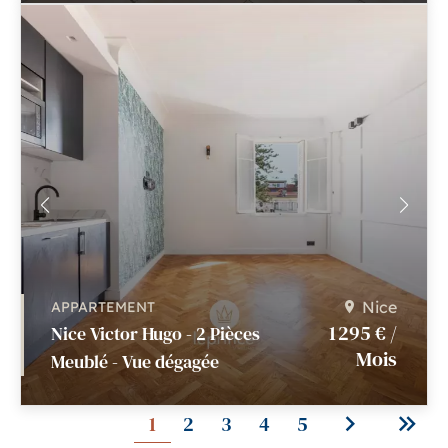
Nice
APPARTEMENT
1 295 € /
Nice Victor Hugo - 2 Pièces
Mois
Meublé - Vue dégagée
1
2
3
4
5