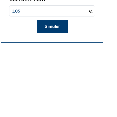
%
Simuler