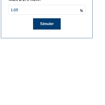
%
Simuler