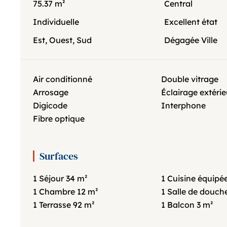
75.37 m²
Central
Individuelle
Excellent état
Est, Ouest, Sud
Dégagée Ville
Air conditionné
Double vitrage
Arrosage
Éclairage extérie
Digicode
Interphone
Fibre optique
Surfaces
1 Séjour
34 m²
1 Cuisine équipé
1 Chambre
12 m²
1 Salle de douch
1 Terrasse
92 m²
1 Balcon
3 m²