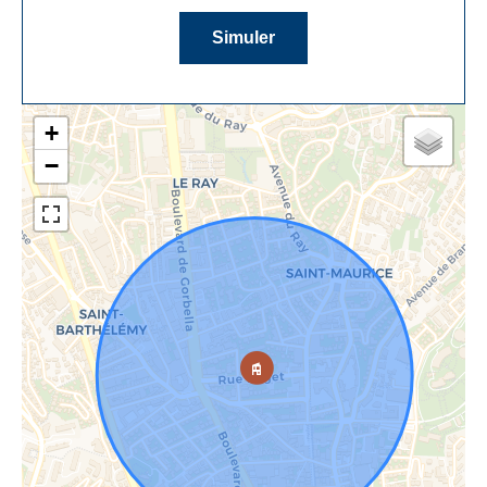
Simuler
+
−