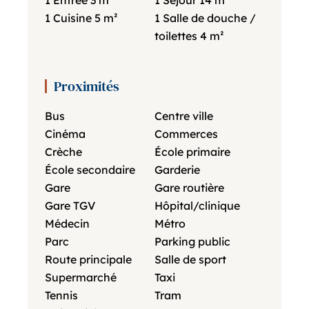
1 Entrée
3 m²
1 Séjour
14 m²
1 Cuisine
5 m²
1 Salle de douche /
toilettes
4 m²
Proximités
Bus
Centre ville
Cinéma
Commerces
Crèche
École primaire
École secondaire
Garderie
Gare
Gare routière
Gare TGV
Hôpital/clinique
Médecin
Métro
Parc
Parking public
Route principale
Salle de sport
Supermarché
Taxi
Tennis
Tram