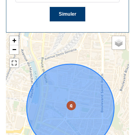
Simuler
+
−