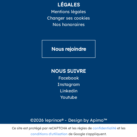
LÉGALES
Mentions légales
Changer ses cookies
Nos honoraires
Nous rejoindre
NOUS SUIVRE
Facebook
Instagram
Linkedin
Youtube
©2026 leprince® -
Design by
Apimo™
Ce site est protégé par reCAPTCHA et les règles de
confidentialité
et les
conditions d'utilisation
de Google s'appliquent.