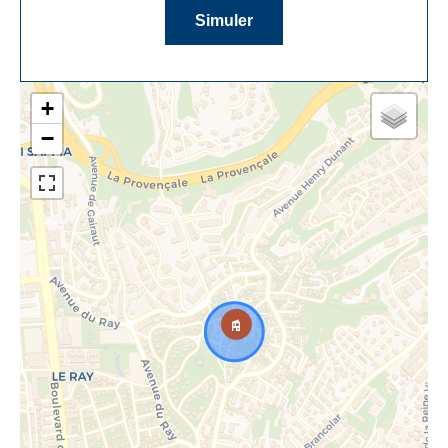
Simuler
+
−