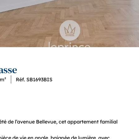
rasse
 m²
Réf. SB1693BIS
été de l’avenue Bellevue, cet appartement familial
pièce de vie en angle, baignée de lumière, avec