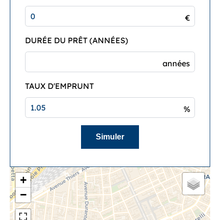
€
DURÉE DU PRÊT (ANNÉES)
années
TAUX D'EMPRUNT
%
Simuler
+
−